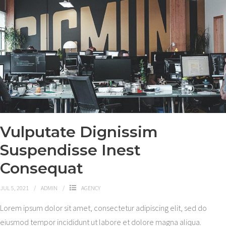
Vulputate Dignissim
Suspendisse Inest
Consequat
JUL 5, 2021
ADMIN
AGENCY
Lorem ipsum dolor sit amet, consectetur adipiscing elit, sed do
eiusmod tempor incididunt ut labore et dolore magna aliqua.